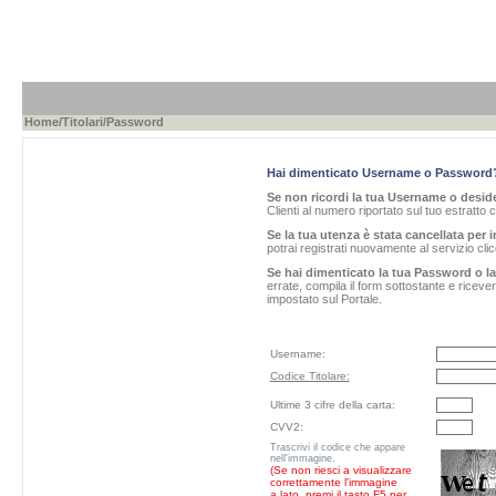
Home
/
Titolari
/Password
Hai dimenticato Username o Password
Se non ricordi la tua Username o desider
Clienti al numero riportato sul tuo estratto 
Se la tua utenza è stata cancellata per i
potrai registrati nuovamente al servizio cl
Se hai dimenticato la tua Password o l
errate, compila il form sottostante e ricev
impostato sul Portale.
Username:
Codice Titolare:
Ultime 3 cifre della carta:
CVV2:
Trascrivi il codice che appare
nell'immagine.
(Se non riesci a visualizzare
correttamente l'immagine
a lato, premi il tasto F5 per