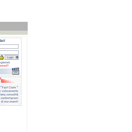
ari
gistrati.
sword?