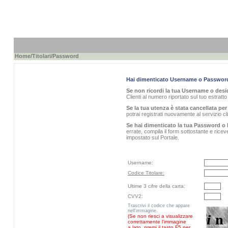
Home
/
Titolari
/Password
Hai dimenticato Username o Passwor
Se non ricordi la tua Username o desid
Clienti al numero riportato sul tuo estratt
Se la tua utenza è stata cancellata per 
potrai registrati nuovamente al servizio 
Se hai dimenticato la tua Password o 
errate, compila il form sottostante e rice
impostato sul Portale.
Username:
Codice Titolare:
Ultime 3 cifre della carta:
CVV2:
Trascrivi il codice che appare
nell'immagine.
(Se non riesci a visualizzare
correttamente l'immagine
a lato, premi il tasto F5 per