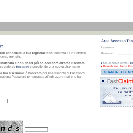
Area Accesso Titol
d?
Username
eri cancellare la tua registrazione
, contatta il tuo Servizio
Password
o conto mensile.
inattività e non riesci più ad accedere all'area riservata
,
Re
Sei un nuovo utente?
cliccando su
e scegliendo una nuova Username .
Dimenticato
User e Pas
Registrati
la tua Username è bloccata
per l'inserimento di Password
verai una Password temporanea all'indirizzo e-mail che hai