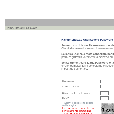
Home
/
Titolari
/Password
Hai dimenticato Username o Password
Se non ricordi la tua Username o desider
Clienti al numero riportato sul tuo estratto 
Se la tua utenza è stata cancellata per i
potrai registrati nuovamente al servizio cl
Se hai dimenticato la tua Password o l
errate, compila il form sottostante e ricev
impostato sul Portale.
Username:
Codice Titolare:
Ultime 3 cifre della carta:
CVV2:
Trascrivi il codice che appare
nell'immagine.
(Se non riesci a visualizzare
correttamente l'immagine
a lato, premi il tasto F5 per