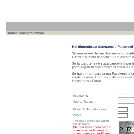
Home
/
Titolari
/Password
Hai dimenticato Username o Password
Se non ricordi la tua Username o desider
Clienti al numero riportato sul tuo estratto 
Se la tua utenza è stata cancellata per i
potrai registrati nuovamente al servizio cl
Se hai dimenticato la tua Password o l
errate, compila il form sottostante e ricev
impostato sul Portale.
Username:
Codice Titolare:
Ultime 3 cifre della carta:
CVV2:
Trascrivi il codice che appare
nell'immagine.
(Se non riesci a visualizzare
correttamente l'immagine
a lato, premi il tasto F5 per