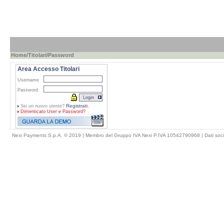
Home
/
Titolari
/Password
Area Accesso Titolari
Username
Password
Registrati.
Sei un nuovo utente?
Dimenticato
User e Password?
Nexi Payments S.p.A. © 2019 | Membro del Gruppo IVA Nexi P.IVA 10542790968 |
Dati soci