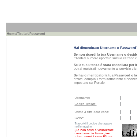
Home
/
Titolari
/Password
Hai dimenticato Username o Password
Se non ricordi la tua Username o desider
Clienti al numero riportato sul tuo estratto 
Se la tua utenza è stata cancellata per i
potrai registrati nuovamente al servizio cl
Se hai dimenticato la tua Password o l
errate, compila il form sottostante e ricev
impostato sul Portale.
Username:
Codice Titolare:
Ultime 3 cifre della carta:
CVV2:
Trascrivi il codice che appare
nell'immagine.
(Se non riesci a visualizzare
correttamente l'immagine
a lato, premi il tasto F5 per