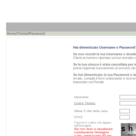
Home
/
Titolari
/Password
Hai dimenticato Username o Password
Se non ricordi la tua Username o desider
Clienti al numero riportato sul tuo estratto 
Se la tua utenza è stata cancellata per i
potrai registrati nuovamente al servizio cl
Se hai dimenticato la tua Password o l
errate, compila il form sottostante e ricev
impostato sul Portale.
Username:
Codice Titolare:
Ultime 3 cifre della carta:
CVV2:
Trascrivi il codice che appare
nell'immagine.
(Se non riesci a visualizzare
correttamente l'immagine
a lato, premi il tasto F5 per