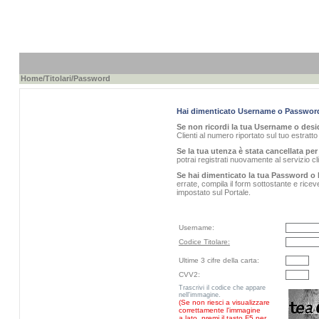
Home
/
Titolari
/Password
Hai dimenticato Username o Passwor
Se non ricordi la tua Username o desid
Clienti al numero riportato sul tuo estratt
Se la tua utenza è stata cancellata per 
potrai registrati nuovamente al servizio 
Se hai dimenticato la tua Password o 
errate, compila il form sottostante e rice
impostato sul Portale.
Username:
Codice Titolare:
Ultime 3 cifre della carta:
CVV2:
Trascrivi il codice che appare
nell'immagine.
(Se non riesci a visualizzare
correttamente l'immagine
a lato, premi il tasto F5 per