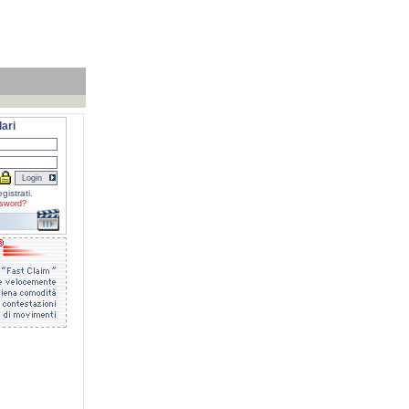
ari
gistrati.
sword?