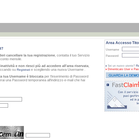
Area Accesso Titol
d?
Username
eri cancellare la tua registrazione
, contatta il tuo Servizio
Password
o conto mensile.
inattività e non riesci più ad accedere all'area riservata
,
Re
Sei un nuovo utente?
cliccando su
e scegliendo una nuova Username .
Dimenticato
User e Pas
Registrati
la tua Username è bloccata
per l'inserimento di Password
verai una Password temporanea all'indirizzo e-mail che hai