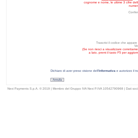
cognome e nome, le ultime 3 cifre della
numero
Confe
Trascrivi il codice che appare
Ve
(Se non riesci a visualizzare correttam
a lato, premi il tasto F5 per aggior
Dichiaro di aver preso visione dell'
Informativa
e autorizzo il t
Annulla
Nexi Payments S.p.A. © 2019 | Membro del Gruppo IVA Nexi P.IVA 10542790968 |
Dati soci