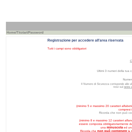
Home
/
Titolari
/Password
Registrazione per accedere all'area riservata
Tutti i campi sono obbligatori
C
Ultimi 3 numeri della tua c
Numero
Il Numero di Sicurezza corrisponde alle ul
retro 
trovi sul
(minimo 5 e massimo 20 caratteri alfabeti
compresi i
Ricorda che non può co
(minimo 8 e massimo 12 caratteri alfan
essere composta obbligatoriarmente 
minuscola
una
ed u
non può contenere
Ricorda che
la 