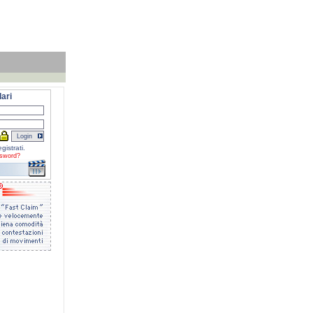
ari
gistrati.
sword?