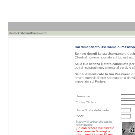
Home
/
Titolari
/Password
Hai dimenticato Username o Passwor
Se non ricordi la tua Username o desid
Clienti al numero riportato sul tuo estratt
Se la tua utenza è stata cancellata per 
potrai registrati nuovamente al servizio 
Se hai dimenticato la tua Password o 
errate, compila il form sottostante e rice
impostato sul Portale.
Username:
Codice Titolare:
Ultime 3 cifre della carta:
CVV2:
Trascrivi il codice che appare
nell'immagine.
(Se non riesci a visualizzare
correttamente l'immagine
a lato, premi il tasto F5 per