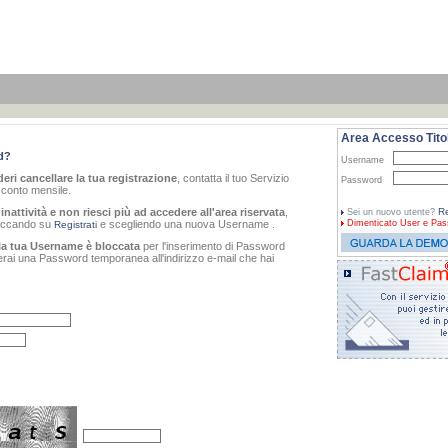
Area Accesso Titol
d?
Username
eri cancellare la tua registrazione
, contatta il tuo Servizio
Password
o conto mensile.
inattività e non riesci più ad accedere all'area riservata
,
Re
Sei un nuovo utente?
cliccando su
e scegliendo una nuova Username .
Dimenticato
User e Pas
Registrati
la tua Username è bloccata
per l'inserimento di Password
verai una Password temporanea all'indirizzo e-mail che hai