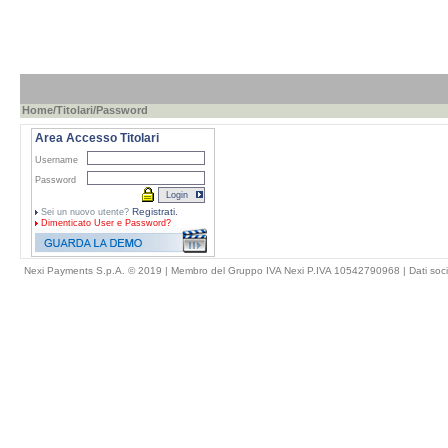
Home
/
Titolari
/Password
Area Accesso Titolari
Username
Password
Registrati.
Sei un nuovo utente?
Dimenticato
User e Password?
Nexi Payments S.p.A. © 2019 | Membro del Gruppo IVA Nexi P.IVA 10542790968 |
Dati soci