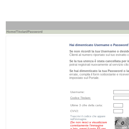
Home
/
Titolari
/Password
Hai dimenticato Username o Password
Se non ricordi la tua Username o desider
Clienti al numero riportato sul tuo estratto 
Se la tua utenza è stata cancellata per i
potrai registrati nuovamente al servizio cl
Se hai dimenticato la tua Password o l
errate, compila il form sottostante e ricev
impostato sul Portale.
Username:
Codice Titolare:
Ultime 3 cifre della carta:
CVV2:
Trascrivi il codice che appare
nell'immagine.
(Se non riesci a visualizzare
correttamente l'immagine
a lato, premi il tasto F5 per