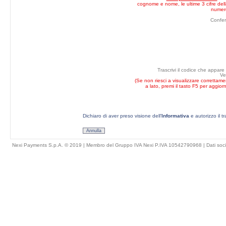
cognome e nome, le ultime 3 cifre della
numero
Confe
Trascrivi il codice che appare
Ve
(Se non riesci a visualizzare correttam
a lato, premi il tasto F5 per aggior
Dichiaro di aver preso visione dell'
Informativa
e autorizzo il t
Annulla
Nexi Payments S.p.A. © 2019 | Membro del Gruppo IVA Nexi P.IVA 10542790968 |
Dati soci