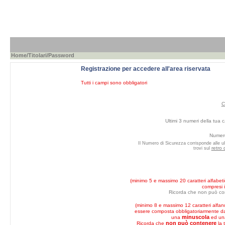
Home
/
Titolari
/Password
Registrazione per accedere all'area riservata
Tutti i campi sono obbligatori
C
Ultimi 3 numeri della tua c
Numero
Il Numero di Sicurezza corrisponde alle ul
retro 
trovi sul
(minimo 5 e massimo 20 caratteri alfabeti
compresi i
Ricorda che non può co
(minimo 8 e massimo 12 caratteri alfan
essere composta obbligatoriarmente 
minuscola
una
ed u
non può contenere
Ricorda che
la 