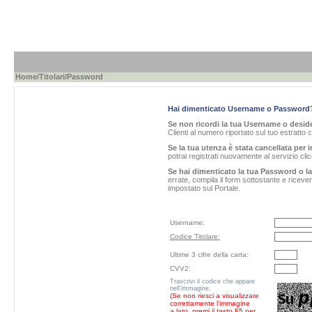
Home
/
Titolari
/Password
Hai dimenticato Username o Password
Se non ricordi la tua Username o desider
Clienti al numero riportato sul tuo estratto 
Se la tua utenza è stata cancellata per i
potrai registrati nuovamente al servizio cl
Se hai dimenticato la tua Password o l
errate, compila il form sottostante e ricev
impostato sul Portale.
Username:
Codice Titolare:
Ultime 3 cifre della carta:
CVV2:
Trascrivi il codice che appare
nell'immagine.
(Se non riesci a visualizzare
correttamente l'immagine
a lato, premi il tasto F5 per