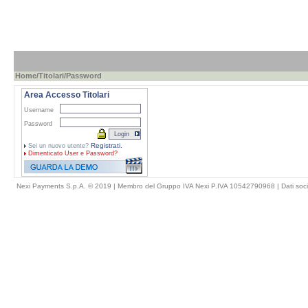
Home
/
Titolari
/Password
Area Accesso Titolari
Username
Password
Registrati.
Sei un nuovo utente?
Dimenticato
User e Password?
Nexi Payments S.p.A. © 2019 | Membro del Gruppo IVA Nexi P.IVA 10542790968 |
Dati soci