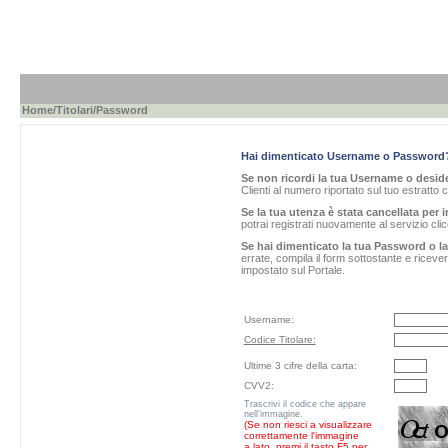
Home
/
Titolari
/Password
Hai dimenticato Username o Password
Se non ricordi la tua Username o desider
Clienti al numero riportato sul tuo estratto 
Se la tua utenza è stata cancellata per i
potrai registrati nuovamente al servizio cl
Se hai dimenticato la tua Password o l
errate, compila il form sottostante e ricev
impostato sul Portale.
Username:
Codice Titolare:
Ultime 3 cifre della carta:
CVV2:
Trascrivi il codice che appare
nell'immagine.
(Se non riesci a visualizzare
correttamente l'immagine
a lato, premi il tasto F5 per