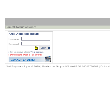
Home
/
Titolari
/Password
Area Accesso Titolari
Username
Password
Registrati.
Sei un nuovo utente?
Dimenticato
User e Password?
Nexi Payments S.p.A. © 2019 | Membro del Gruppo IVA Nexi P.IVA 10542790968 |
Dati soci