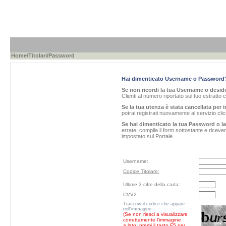
Home
/
Titolari
/Password
Hai dimenticato Username o Password
Se non ricordi la tua Username o desider
Clienti al numero riportato sul tuo estratto 
Se la tua utenza è stata cancellata per i
potrai registrati nuovamente al servizio cl
Se hai dimenticato la tua Password o l
errate, compila il form sottostante e ricev
impostato sul Portale.
Username:
Codice Titolare:
Ultime 3 cifre della carta:
CVV2:
Trascrivi il codice che appare
nell'immagine.
(Se non riesci a visualizzare
correttamente l'immagine
a lato, premi il tasto F5 per