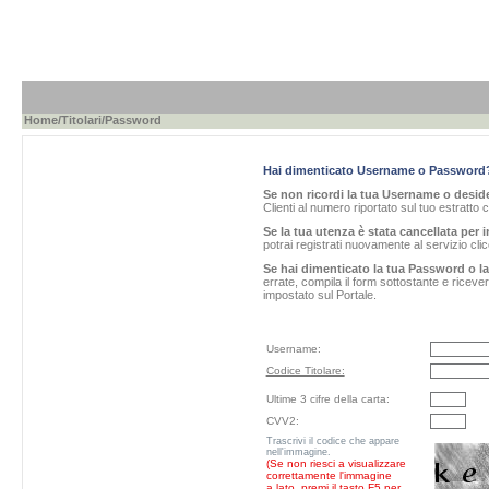
Home
/
Titolari
/Password
Hai dimenticato Username o Password
Se non ricordi la tua Username o desider
Clienti al numero riportato sul tuo estratto 
Se la tua utenza è stata cancellata per i
potrai registrati nuovamente al servizio cl
Se hai dimenticato la tua Password o l
errate, compila il form sottostante e ricev
impostato sul Portale.
Username:
Codice Titolare:
Ultime 3 cifre della carta:
CVV2:
Trascrivi il codice che appare
nell'immagine.
(Se non riesci a visualizzare
correttamente l'immagine
a lato, premi il tasto F5 per