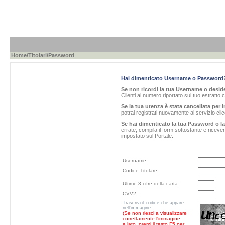
Home
/
Titolari
/Password
Hai dimenticato Username o Password
Se non ricordi la tua Username o desider
Clienti al numero riportato sul tuo estratto 
Se la tua utenza è stata cancellata per i
potrai registrati nuovamente al servizio cl
Se hai dimenticato la tua Password o l
errate, compila il form sottostante e ricev
impostato sul Portale.
Username:
Codice Titolare:
Ultime 3 cifre della carta:
CVV2:
Trascrivi il codice che appare
nell'immagine.
(Se non riesci a visualizzare
correttamente l'immagine
a lato, premi il tasto F5 per