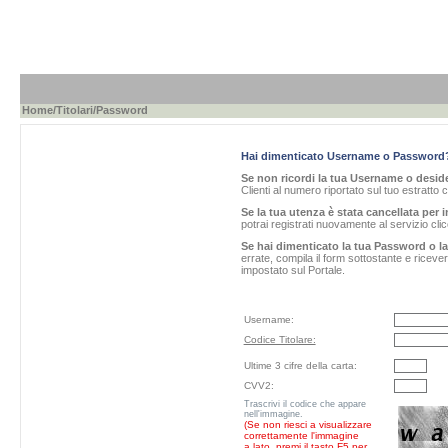
Home
/
Titolari
/Password
Hai dimenticato Username o Password
Se non ricordi la tua Username o desider
Clienti al numero riportato sul tuo estratto 
Se la tua utenza è stata cancellata per i
potrai registrati nuovamente al servizio cl
Se hai dimenticato la tua Password o l
errate, compila il form sottostante e ricev
impostato sul Portale.
Username:
Codice Titolare:
Ultime 3 cifre della carta:
CVV2:
Trascrivi il codice che appare
nell'immagine.
(Se non riesci a visualizzare
correttamente l'immagine
a lato, premi il tasto F5 per