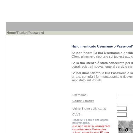
Home
/
Titolari
/Password
Hai dimenticato Username o Password
Se non ricordi la tua Username o desider
Clienti al numero riportato sul tuo estratto 
Se la tua utenza è stata cancellata per i
potrai registrati nuovamente al servizio cl
Se hai dimenticato la tua Password o l
errate, compila il form sottostante e ricev
impostato sul Portale.
Username:
Codice Titolare:
Ultime 3 cifre della carta:
CVV2:
Trascrivi il codice che appare
nell'immagine.
(Se non riesci a visualizzare
correttamente l'immagine
a lato, premi il tasto F5 per