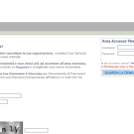
Area Accesso Titol
d?
Username
eri cancellare la tua registrazione
, contatta il tuo Servizio
Password
o conto mensile.
inattività e non riesci più ad accedere all'area riservata
,
Re
Sei un nuovo utente?
cliccando su
e scegliendo una nuova Username .
Dimenticato
User e Pas
Registrati
la tua Username è bloccata
per l'inserimento di Password
verai una Password temporanea all'indirizzo e-mail che hai