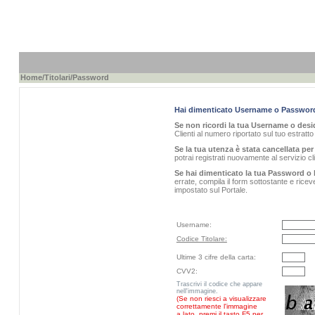
Home
/
Titolari
/Password
Hai dimenticato Username o Passwor
Se non ricordi la tua Username o desid
Clienti al numero riportato sul tuo estratt
Se la tua utenza è stata cancellata per 
potrai registrati nuovamente al servizio 
Se hai dimenticato la tua Password o 
errate, compila il form sottostante e rice
impostato sul Portale.
Username:
Codice Titolare:
Ultime 3 cifre della carta:
CVV2:
Trascrivi il codice che appare
nell'immagine.
(Se non riesci a visualizzare
correttamente l'immagine
a lato, premi il tasto F5 per