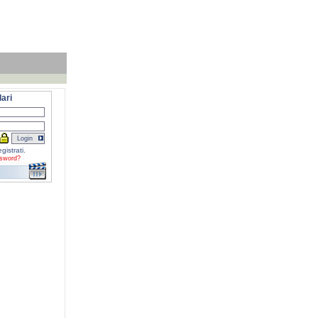
ari
gistrati.
sword?