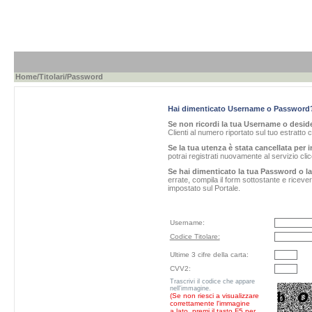
Home
/
Titolari
/Password
Hai dimenticato Username o Password
Se non ricordi la tua Username o desider
Clienti al numero riportato sul tuo estratto 
Se la tua utenza è stata cancellata per i
potrai registrati nuovamente al servizio cl
Se hai dimenticato la tua Password o l
errate, compila il form sottostante e ricev
impostato sul Portale.
Username:
Codice Titolare:
Ultime 3 cifre della carta:
CVV2:
Trascrivi il codice che appare
nell'immagine.
(Se non riesci a visualizzare
correttamente l'immagine
a lato, premi il tasto F5 per