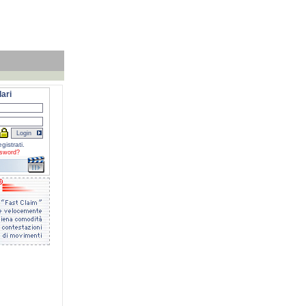
ari
gistrati.
sword?