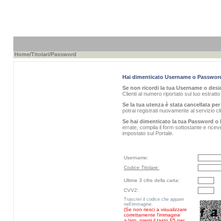
Home
/
Titolari
/Password
Hai dimenticato Username o Passwor
Se non ricordi la tua Username o desid
Clienti al numero riportato sul tuo estratt
Se la tua utenza è stata cancellata per 
potrai registrati nuovamente al servizio 
Se hai dimenticato la tua Password o 
errate, compila il form sottostante e rice
impostato sul Portale.
Username:
Codice Titolare:
Ultime 3 cifre della carta:
CVV2:
Trascrivi il codice che appare
nell'immagine.
(Se non riesci a visualizzare
correttamente l'immagine
a lato, premi il tasto F5 per