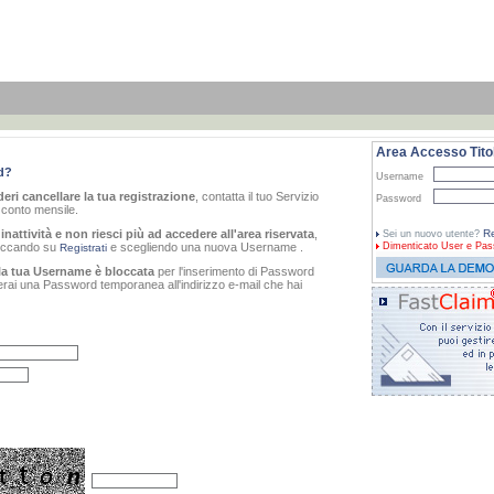
Area Accesso Titol
d?
Username
eri cancellare la tua registrazione
, contatta il tuo Servizio
Password
o conto mensile.
inattività e non riesci più ad accedere all'area riservata
,
Re
Sei un nuovo utente?
cliccando su
e scegliendo una nuova Username .
Dimenticato
User e Pas
Registrati
la tua Username è bloccata
per l'inserimento di Password
verai una Password temporanea all'indirizzo e-mail che hai