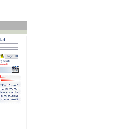
ari
gistrati.
sword?