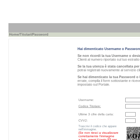
Home
/
Titolari
/Password
Hai dimenticato Username o Passwor
Se non ricordi la tua Username o desid
Clienti al numero riportato sul tuo estratt
Se la tua utenza è stata cancellata per 
potrai registrati nuovamente al servizio 
Se hai dimenticato la tua Password o 
errate, compila il form sottostante e rice
impostato sul Portale.
Username:
Codice Titolare:
Ultime 3 cifre della carta:
CVV2:
Trascrivi il codice che appare
nell'immagine.
(Se non riesci a visualizzare
correttamente l'immagine
a lato, premi il tasto F5 per