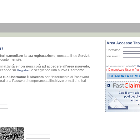
Area Accesso Titol
d?
Username
eri cancellare la tua registrazione
, contatta il tuo Servizio
Password
o conto mensile.
inattività e non riesci più ad accedere all'area riservata
,
Re
Sei un nuovo utente?
cliccando su
e scegliendo una nuova Username .
Dimenticato
User e Pas
Registrati
la tua Username è bloccata
per l'inserimento di Password
verai una Password temporanea all'indirizzo e-mail che hai