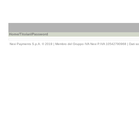
Home
/
Titolari
/Password
Nexi Payments S.p.A. © 2019 | Membro del Gruppo IVA Nexi P.IVA 10542790968 |
Dati so