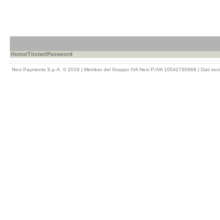
Home
/
Titolari
/Password
Nexi Payments S.p.A. © 2019 | Membro del Gruppo IVA Nexi P.IVA 10542790968 |
Dati soci