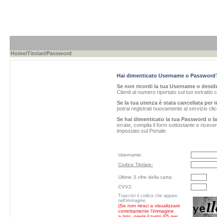
Home
/
Titolari
/Password
Hai dimenticato Username o Password
Se non ricordi la tua Username o desider
Clienti al numero riportato sul tuo estratto 
Se la tua utenza è stata cancellata per i
potrai registrati nuovamente al servizio cl
Se hai dimenticato la tua Password o l
errate, compila il form sottostante e ricev
impostato sul Portale.
Username:
Codice Titolare:
Ultime 3 cifre della carta:
CVV2:
Trascrivi il codice che appare
nell'immagine.
(Se non riesci a visualizzare
correttamente l'immagine
a lato, premi il tasto F5 per