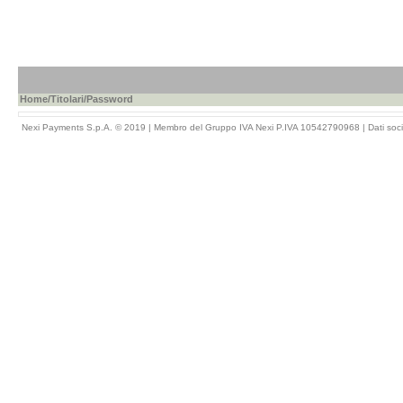
Home
/
Titolari
/Password
Nexi Payments S.p.A. © 2019 | Membro del Gruppo IVA Nexi P.IVA 10542790968 |
Dati soci