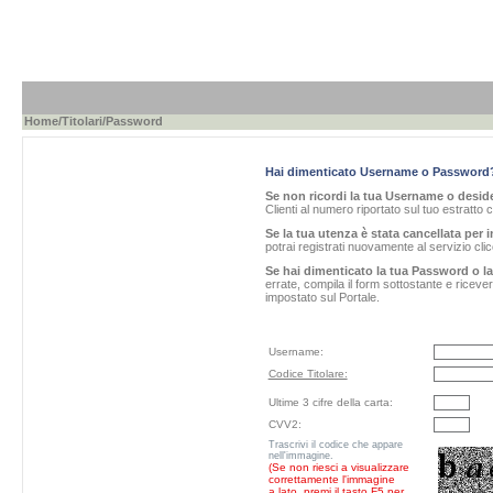
Home
/
Titolari
/Password
Hai dimenticato Username o Password
Se non ricordi la tua Username o desider
Clienti al numero riportato sul tuo estratto 
Se la tua utenza è stata cancellata per i
potrai registrati nuovamente al servizio cl
Se hai dimenticato la tua Password o l
errate, compila il form sottostante e ricev
impostato sul Portale.
Username:
Codice Titolare:
Ultime 3 cifre della carta:
CVV2:
Trascrivi il codice che appare
nell'immagine.
(Se non riesci a visualizzare
correttamente l'immagine
a lato, premi il tasto F5 per