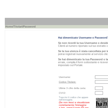
Home
/
Titolari
/Password
Hai dimenticato Username o Password
Se non ricordi la tua Username o desider
Clienti al numero riportato sul tuo estratto 
Se la tua utenza è stata cancellata per i
potrai registrati nuovamente al servizio cl
Se hai dimenticato la tua Password o l
errate, compila il form sottostante e ricev
impostato sul Portale.
Username:
Codice Titolare:
Ultime 3 cifre della carta:
CVV2:
Trascrivi il codice che appare
nell'immagine.
(Se non riesci a visualizzare
correttamente l'immagine
a lato, premi il tasto F5 per