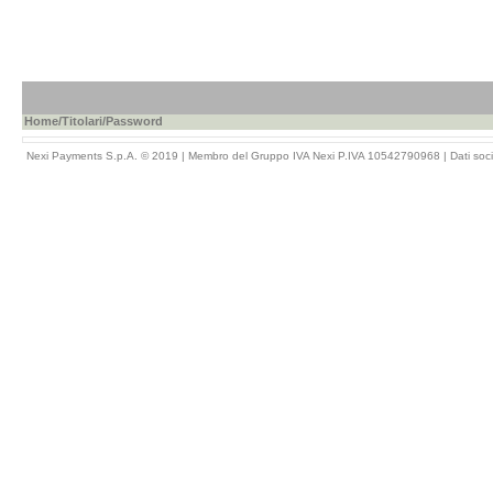
Home
/
Titolari
/Password
Nexi Payments S.p.A. © 2019 | Membro del Gruppo IVA Nexi P.IVA 10542790968 |
Dati soci