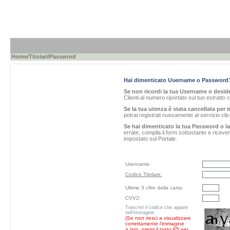
Home
/
Titolari
/Password
Hai dimenticato Username o Password
Se non ricordi la tua Username o desider
Clienti al numero riportato sul tuo estratto 
Se la tua utenza è stata cancellata per i
potrai registrati nuovamente al servizio cl
Se hai dimenticato la tua Password o l
errate, compila il form sottostante e ricev
impostato sul Portale.
Username:
Codice Titolare:
Ultime 3 cifre della carta:
CVV2:
Trascrivi il codice che appare
nell'immagine.
(Se non riesci a visualizzare
correttamente l'immagine
a lato, premi il tasto F5 per