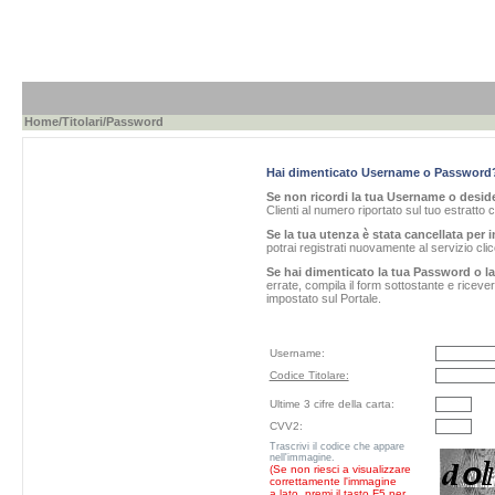
Home
/
Titolari
/Password
Hai dimenticato Username o Password
Se non ricordi la tua Username o desider
Clienti al numero riportato sul tuo estratto 
Se la tua utenza è stata cancellata per i
potrai registrati nuovamente al servizio cl
Se hai dimenticato la tua Password o l
errate, compila il form sottostante e ricev
impostato sul Portale.
Username:
Codice Titolare:
Ultime 3 cifre della carta:
CVV2:
Trascrivi il codice che appare
nell'immagine.
(Se non riesci a visualizzare
correttamente l'immagine
a lato, premi il tasto F5 per