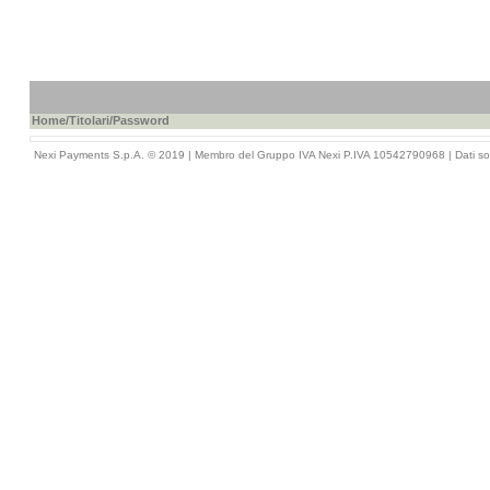
Home
/
Titolari
/Password
Nexi Payments S.p.A. © 2019 | Membro del Gruppo IVA Nexi P.IVA 10542790968 |
Dati so