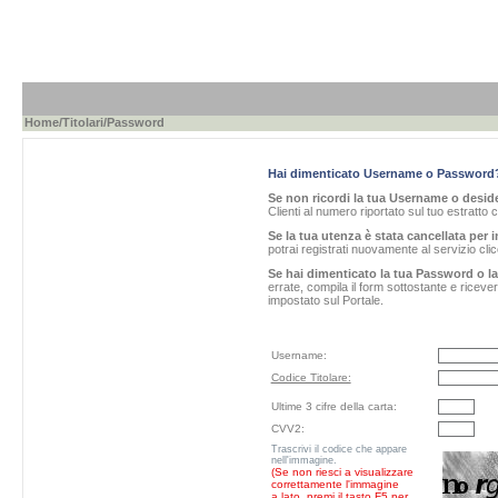
Home
/
Titolari
/Password
Hai dimenticato Username o Password
Se non ricordi la tua Username o desider
Clienti al numero riportato sul tuo estratto 
Se la tua utenza è stata cancellata per i
potrai registrati nuovamente al servizio cl
Se hai dimenticato la tua Password o l
errate, compila il form sottostante e ricev
impostato sul Portale.
Username:
Codice Titolare:
Ultime 3 cifre della carta:
CVV2:
Trascrivi il codice che appare
nell'immagine.
(Se non riesci a visualizzare
correttamente l'immagine
a lato, premi il tasto F5 per