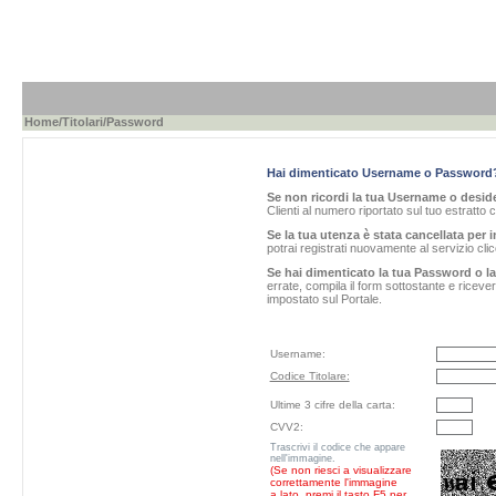
Home
/
Titolari
/Password
Hai dimenticato Username o Password
Se non ricordi la tua Username o desider
Clienti al numero riportato sul tuo estratto 
Se la tua utenza è stata cancellata per i
potrai registrati nuovamente al servizio cl
Se hai dimenticato la tua Password o l
errate, compila il form sottostante e ricev
impostato sul Portale.
Username:
Codice Titolare:
Ultime 3 cifre della carta:
CVV2:
Trascrivi il codice che appare
nell'immagine.
(Se non riesci a visualizzare
correttamente l'immagine
a lato, premi il tasto F5 per