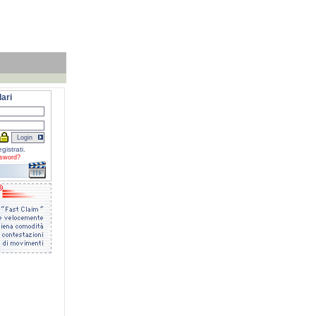
ari
gistrati.
sword?