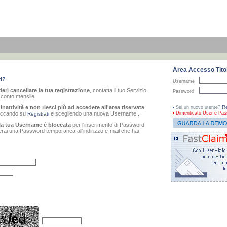
Area Accesso Titol
d?
Username
eri cancellare la tua registrazione
, contatta il tuo Servizio
Password
o conto mensile.
inattività e non riesci più ad accedere all'area riservata
,
Re
Sei un nuovo utente?
cliccando su
e scegliendo una nuova Username .
Dimenticato
User e Pas
Registrati
la tua Username è bloccata
per l'inserimento di Password
verai una Password temporanea all'indirizzo e-mail che hai