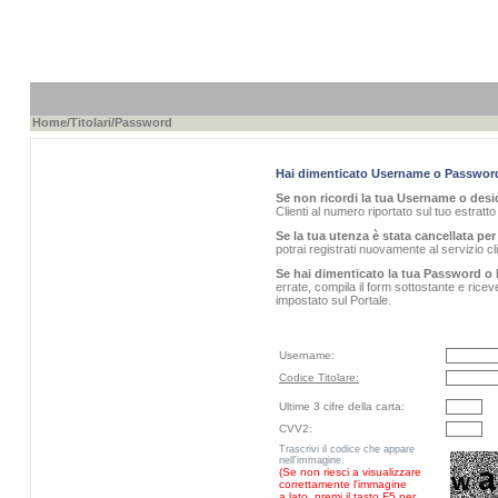
Home
/
Titolari
/Password
Hai dimenticato Username o Passwor
Se non ricordi la tua Username o desid
Clienti al numero riportato sul tuo estratt
Se la tua utenza è stata cancellata per 
potrai registrati nuovamente al servizio 
Se hai dimenticato la tua Password o 
errate, compila il form sottostante e rice
impostato sul Portale.
Username:
Codice Titolare:
Ultime 3 cifre della carta:
CVV2:
Trascrivi il codice che appare
nell'immagine.
(Se non riesci a visualizzare
correttamente l'immagine
a lato, premi il tasto F5 per