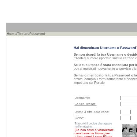
Home
/
Titolari
/Password
Hai dimenticato Username o Password
Se non ricordi la tua Username o desider
Clienti al numero riportato sul tuo estratto 
Se la tua utenza è stata cancellata per i
potrai registrati nuovamente al servizio cl
Se hai dimenticato la tua Password o l
errate, compila il form sottostante e ricev
impostato sul Portale.
Username:
Codice Titolare:
Ultime 3 cifre della carta:
CVV2:
Trascrivi il codice che appare
nell'immagine.
(Se non riesci a visualizzare
correttamente l'immagine
a lato, premi il tasto F5 per