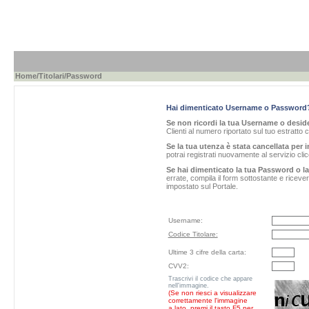
Home
/
Titolari
/Password
Hai dimenticato Username o Password
Se non ricordi la tua Username o desider
Clienti al numero riportato sul tuo estratto 
Se la tua utenza è stata cancellata per i
potrai registrati nuovamente al servizio cl
Se hai dimenticato la tua Password o l
errate, compila il form sottostante e ricev
impostato sul Portale.
Username:
Codice Titolare:
Ultime 3 cifre della carta:
CVV2:
Trascrivi il codice che appare
nell'immagine.
(Se non riesci a visualizzare
correttamente l'immagine
a lato, premi il tasto F5 per