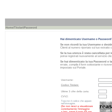
Home
/
Titolari
/Password
Hai dimenticato Username o Password
Se non ricordi la tua Username o desider
Clienti al numero riportato sul tuo estratto 
Se la tua utenza è stata cancellata per i
potrai registrati nuovamente al servizio cl
Se hai dimenticato la tua Password o l
errate, compila il form sottostante e ricev
impostato sul Portale.
Username:
Codice Titolare:
Ultime 3 cifre della carta:
CVV2:
Trascrivi il codice che appare
nell'immagine.
(Se non riesci a visualizzare
correttamente l'immagine
a lato, premi il tasto F5 per