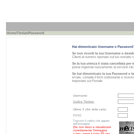
Home
/
Titolari
/Password
Hai dimenticato Username o Password
Se non ricordi la tua Username o desider
Clienti al numero riportato sul tuo estratto 
Se la tua utenza è stata cancellata per i
potrai registrati nuovamente al servizio cl
Se hai dimenticato la tua Password o l
errate, compila il form sottostante e ricev
impostato sul Portale.
Username:
Codice Titolare:
Ultime 3 cifre della carta:
CVV2:
Trascrivi il codice che appare
nell'immagine.
(Se non riesci a visualizzare
correttamente l'immagine
a lato, premi il tasto F5 per