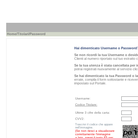
Home
/
Titolari
/Password
Hai dimenticato Username o Password
Se non ricordi la tua Username o desider
Clienti al numero riportato sul tuo estratto 
Se la tua utenza è stata cancellata per i
potrai registrati nuovamente al servizio cl
Se hai dimenticato la tua Password o l
errate, compila il form sottostante e ricev
impostato sul Portale.
Username:
Codice Titolare:
Ultime 3 cifre della carta:
CVV2:
Trascrivi il codice che appare
nell'immagine.
(Se non riesci a visualizzare
correttamente l'immagine
a lato, premi il tasto F5 per