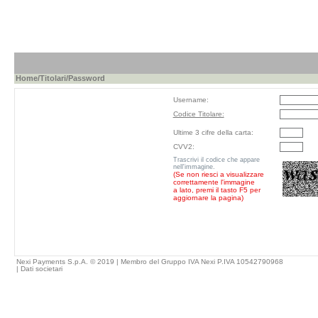
Home
/
Titolari
/Password
Username:
Codice Titolare:
Ultime 3 cifre della carta:
CVV2:
Trascrivi il codice che appare
nell'immagine.
(Se non riesci a visualizzare
correttamente l'immagine
a lato, premi il tasto F5 per
aggiornare la pagina)
Nexi Payments S.p.A. © 2019 | Membro del Gruppo IVA Nexi P.IVA 10542790968
|
Dati societari