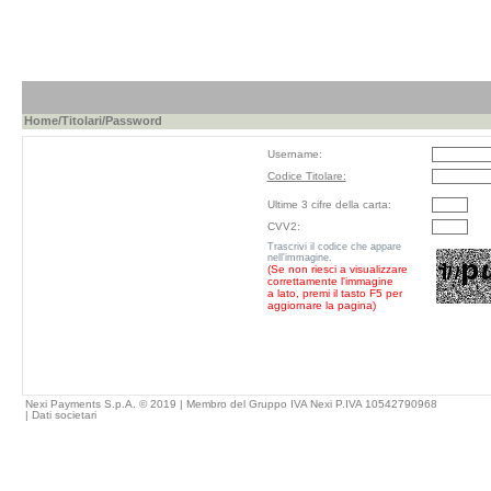
Home
/
Titolari
/Password
Username:
Codice Titolare:
Ultime 3 cifre della carta:
CVV2:
Trascrivi il codice che appare
nell'immagine.
(Se non riesci a visualizzare
correttamente l'immagine
a lato, premi il tasto F5 per
aggiornare la pagina)
Nexi Payments S.p.A. © 2019 | Membro del Gruppo IVA Nexi P.IVA 10542790968
|
Dati societari