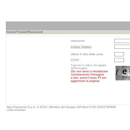
Home
/
Titolari
/Password
Username:
Codice Titolare:
Ultime 3 cifre della carta:
CVV2:
Trascrivi il codice che appare
nell'immagine.
(Se non riesci a visualizzare
correttamente l'immagine
a lato, premi il tasto F5 per
aggiornare la pagina)
Nexi Payments S.p.A. © 2019 | Membro del Gruppo IVA Nexi P.IVA 10542790968
|
Dati societari