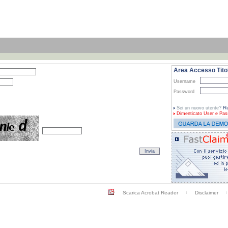
Area Accesso Titol
Username
Password
Re
Sei un nuovo utente?
Dimenticato
User e Pas
Scarica Acrobat Reader
Disclaimer