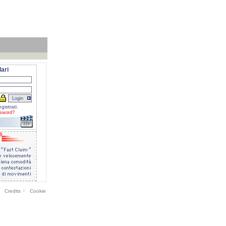
ari
gistrati.
sword?
Credits
Cookie