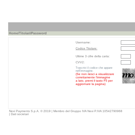
Home
/
Titolari
/Password
Username:
Codice Titolare:
Ultime 3 cifre della carta:
CVV2:
Trascrivi il codice che appare
nell'immagine.
(Se non riesci a visualizzare
correttamente l'immagine
a lato, premi il tasto F5 per
aggiornare la pagina)
Nexi Payments S.p.A. © 2019 | Membro del Gruppo IVA Nexi P.IVA 10542790968
|
Dati societari