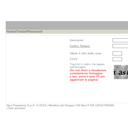
Home
/
Titolari
/Password
Username:
Codice Titolare:
Ultime 3 cifre della carta:
CVV2:
Trascrivi il codice che appare
nell'immagine.
(Se non riesci a visualizzare
correttamente l'immagine
a lato, premi il tasto F5 per
aggiornare la pagina)
Nexi Payments S.p.A. © 2019 | Membro del Gruppo IVA Nexi P.IVA 10542790968
|
Dati societari