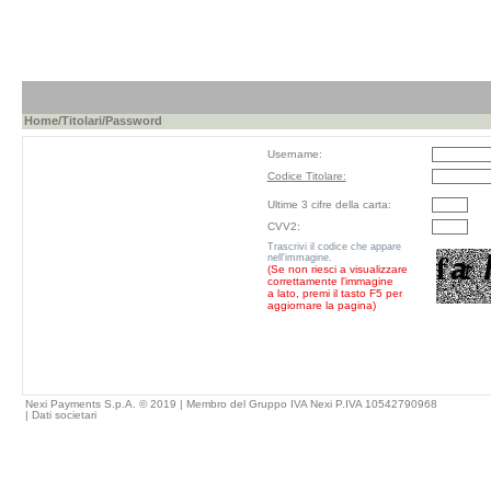
Home
/
Titolari
/Password
Username:
Codice Titolare:
Ultime 3 cifre della carta:
CVV2:
Trascrivi il codice che appare
nell'immagine.
(Se non riesci a visualizzare
correttamente l'immagine
a lato, premi il tasto F5 per
aggiornare la pagina)
Nexi Payments S.p.A. © 2019 | Membro del Gruppo IVA Nexi P.IVA 10542790968
|
Dati societari